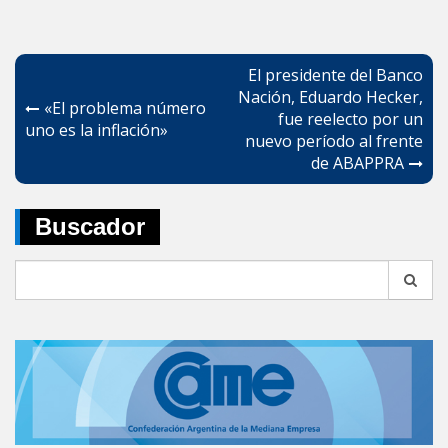
Navegación
El presidente del Banco
de
Nación, Eduardo Hecker,
«El problema número
fue reelecto por un
entradas
uno es la inflación»
nuevo período al frente
de ABAPPRA
Buscador
Search
for: