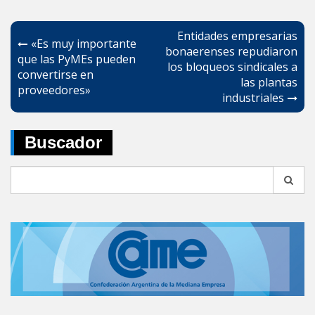
Navegación
Entidades empresarias
«Es muy importante
de
bonaerenses repudiaron
que las PyMEs pueden
los bloqueos sindicales a
entradas
convertirse en
las plantas
proveedores»
industriales
Buscador
Search
for: