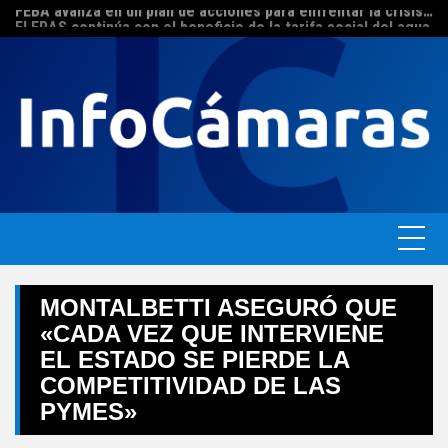
FEBA avanza en un plan de acciones para enfrentar la crisis de las pymes bonaerenses
Skip
El ERAS continúa con el beneficio de la tarifa social del agua
to
content
MONTALBETTI ASEGURÓ QUE
«CADA VEZ QUE INTERVIENE
EL ESTADO SE PIERDE LA
COMPETITIVIDAD DE LAS
PYMES»