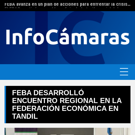
FEBA avanza en un plan de acciones para enfrentar la crisis de las pymes bonaerenses
Skip
El ERAS continúa con el beneficio de la tarifa social del agua
to
content
FEBA DESARROLLÓ
ENCUENTRO REGIONAL EN LA
FEDERACIÓN ECONÓMICA EN
TANDIL