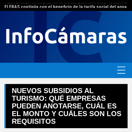
Skip
FEBA avanza en un plan de acciones para enfrentar la crisis de las pymes bonaerenses
El ERAS continúa con el beneficio de la tarifa social del agua
to
content
NUEVOS SUBSIDIOS AL
TURISMO: QUÉ EMPRESAS
PUEDEN ANOTARSE, CUÁL ES
EL MONTO Y CUÁLES SON LOS
REQUISITOS