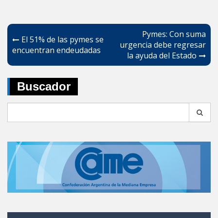
Navegación
Pymes: Con suma
El 51% de las pymes se
de
urgencia debe regresar
encuentran endeudadas
la ayuda del Estado
entradas
Buscador
Search
for: